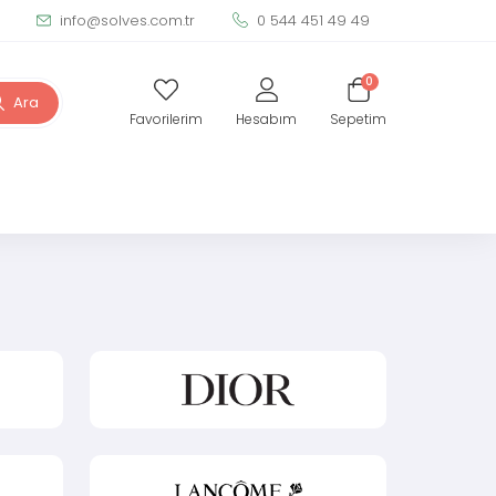
info@solves.com.tr
0 544 451 49 49
0
Ara
Favorilerim
Hesabım
Sepetim