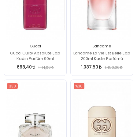
n Parfüm
 Parfüm
Gucci
Lancome
Gucci Guilty Absolute Edp
Lancome La Vie Est Belle Edp
Kadın Parfüm 90ml
200ml Kadın Parfümü
668,40
1.087,50
1.114,00
1.450,00
%30
%30