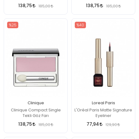
138,75
138,75
185,00
185,00
%25
%40
Clinique
Loreal Paris
Clinique Compact Single
L'Oréal Paris Matte Signature
Tekli Göz Farı
Eyeliner
138,75
77,94
185,00
129,90