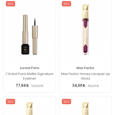
%40
%50
Loreal Paris
Max Factor
L'Oréal Paris Matte Signature
Max Factor Honey Lacquer Lip
Eyeliner
Gloss
77,94
34,00
129,90
68,00
%50
%50