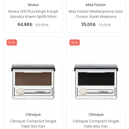
Nivea
Max Factor
Nivea Q10 Plus Kırışık Karşıtı
Max Factor Masterpiece Lash
Gündüz Kremi Spf15 50ml
Crown Siyah Maskara
64,98
35,00
129,95
70,00
%25
%25
Clinique
Clinique
Clinique Compact Single
Clinique Compact Single
Tekli Göz Farı
Tekli Göz Farı