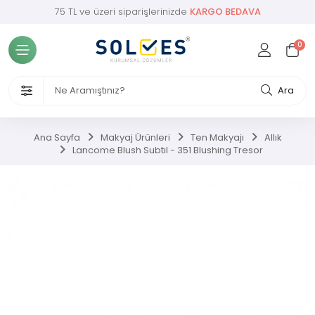
75 TL ve üzeri siparişlerinizde
KARGO BEDAVA
Tüm Kategoriler
0
 ve Bebek
 Takviyesi
Ara
Bakımı
Ana Sayfa
Makyaj Ürünleri
Ten Makyajı
Allık
Lancome Blush Subtıl - 351 Blushing Tresor
kımı
akımı
k Bakımı
 Ürünleri
j Ürünleri